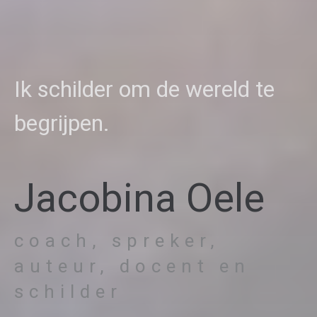
Ik schilder om de wereld te
begrijpen.
Jacobina Oele
coach, spreker,
auteur, docent en
schilder